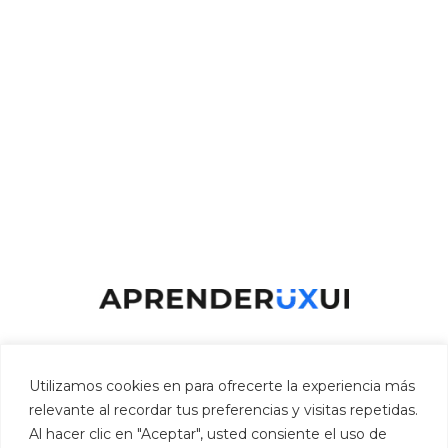
Inicio
Aprender
Directoriux
Utilizamos cookies en para ofrecerte la experiencia más
Por qué AprenderUXUI
Sobre mí
relevante al recordar tus preferencias y visitas repetidas.
Al hacer clic en "Aceptar", usted consiente el uso de
Política de privacidad